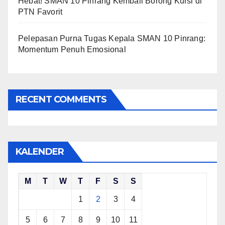
Hebat! SMAN 10 Pinrang Kembali Borong Kursi di
PTN Favorit
Pelepasan Purna Tugas Kepala SMAN 10 Pinrang:
Momentum Penuh Emosional
RECENT COMMENTS
KALENDER
M
T
W
T
F
S
S
1
2
3
4
5
6
7
8
9
10
11